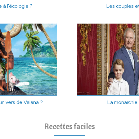
 à l'écologie ?
Les couples e
'univers de Vaiana ?
La monarchie
Recettes faciles