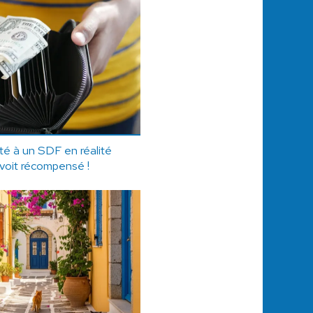
ité à un SDF en réalité
e voit récompensé !