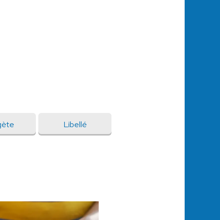
gète
Libellé