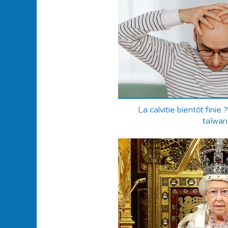
La calvitie bientôt finie
taïwan