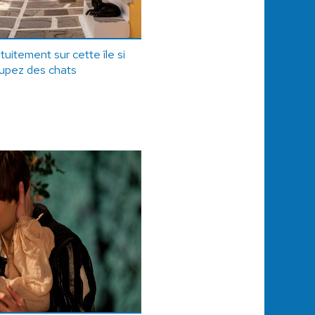
uitement sur cette île si
upez des chats