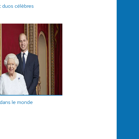
t duos célèbres
 dans le monde