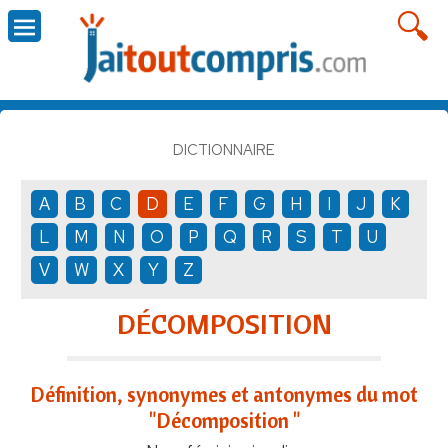
DICTIONNAIRE
A
B
C
D
E
F
G
H
I
J
K
L
M
N
O
P
Q
R
S
T
U
V
W
X
Y
Z
DÉCOMPOSITION
Définition, synonymes et antonymes du mot
"Décomposition "