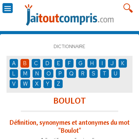
DICTIONNAIRE
A
B
C
D
E
F
G
H
I
J
K
L
M
N
O
P
Q
R
S
T
U
V
W
X
Y
Z
BOULOT
Définition, synonymes et antonymes du mot
"Boulot"