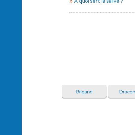
A quoi sert la salive ?
Brigand
Dracon