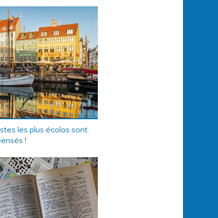
stes les plus écolos sont
ensés !