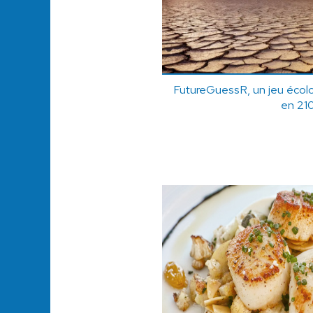
FutureGuessR, un jeu écolo 
en 21