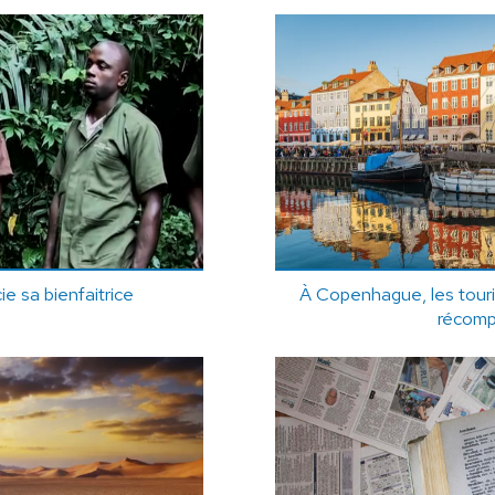
e sa bienfaitrice
À Copenhague, les touri
récomp