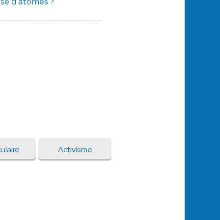
sé d'atomes ?
ulaire
Activisme