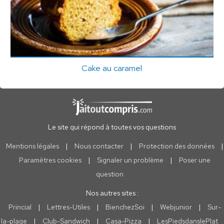
Cake au caramel
Le site qui répond à toutes vos questions
Mentions légales
|
Nous contacter
|
Protection des données
|
Paramètres cookies
|
Signaler un problème
|
Poser une
question
Nos autres sites :
Princial
|
Lettres-Utiles
|
BienchezSoi
|
Webjunior
|
Sur-
la-plage
|
Club-Sandwich
|
Casa-Pizza
|
LesPiedsdanslePlat