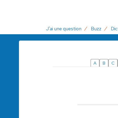
J'ai une question
Buzz
Dic
A
B
C