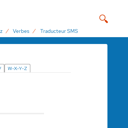
z
Verbes
Traducteur SMS
V
W-X-Y-Z