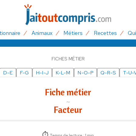
tionnaire
Animaux
Métiers
Recettes
Qui
FICHES MÉTIER
D-E
F-G
H-I-J
K-L-M
N-O-P
Q-R-S
T-U-
Fiche métier
Facteur
Temps de lecture : 1 min