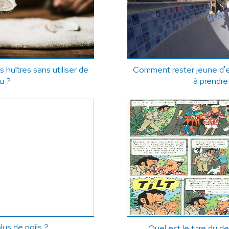
s huîtres sans utiliser de
Comment rester jeune d'
u ?
à prendre
lus de poils ?
Quel est le titre du d