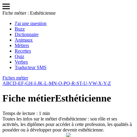
Fiche métier : Esthéticienne
J'ai une question
Buzz
Dictionnaire
Animaux
Métiers
Recettes
Quiz
Verbes
Traducteur SMS
Fiches métier
A
B
C
D-E
F-G
H-I-J
K-L-M
N-O-P
Q-R-S
T-U-V
W-X-Y-Z
Fiche métier
Esthéticienne
Temps de lecture : 1 min
Toutes les infos sur le métier d'esthéticienne : son rôle et ses
activités, les diplômes pour accéder à cette profession, les qualités à
posséder ou à développer pour devenir esthéticienne.