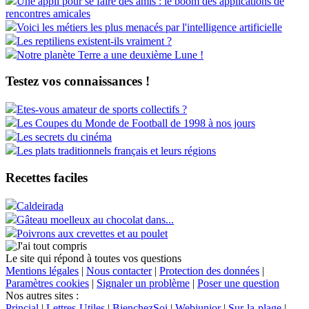
Une appli pour se faire des amis : le boom des applications de
rencontres amicales
Voici les métiers les plus menacés par l'intelligence artificielle
Les reptiliens existent-ils vraiment ?
Notre planète Terre a une deuxième Lune !
Testez vos connaissances !
Etes-vous amateur de sports collectifs ?
Les Coupes du Monde de Football de 1998 à nos jours
Les secrets du cinéma
Les plats traditionnels français et leurs régions
Recettes faciles
Caldeirada
Gâteau moelleux au chocolat dans...
Poivrons aux crevettes et au poulet
Le site qui répond à toutes vos questions
Mentions légales
|
Nous contacter
|
Protection des données
|
Paramètres cookies
|
Signaler un problème
|
Poser une question
Nos autres sites :
Princial
|
Lettres-Utiles
|
BienchezSoi
|
Webjunior
|
Sur-la-plage
|