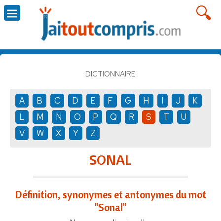
DICTIONNAIRE
A
B
C
D
E
F
G
H
I
J
K
L
M
N
O
P
Q
R
S
T
U
V
W
X
Y
Z
SONAL
Définition, synonymes et antonymes du mot
"Sonal"