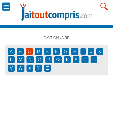
DICTIONNAIRE
A
B
C
D
E
F
G
H
I
J
K
L
M
N
O
P
Q
R
S
T
U
V
W
X
Y
Z