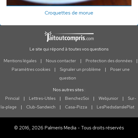
Croquettes de morue
Le site qui répond à toutes vos questions
Mentions légales
|
Nous contacter
|
Protection des données
|
Paramètres cookies
|
Signaler un problème
|
Poser une
question
Nos autres sites :
Princial
|
Lettres-Utiles
|
BienchezSoi
|
Webjunior
|
Sur-
la-plage
|
Club-Sandwich
|
Casa-Pizza
|
LesPiedsdanslePlat
© 2016, 2026 Palmeris Media - Tous droits réservés