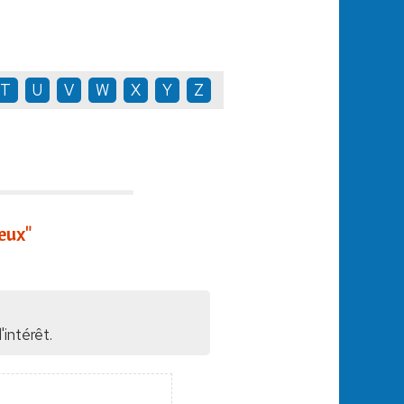
T
U
V
W
X
Y
Z
eux"
intérêt.