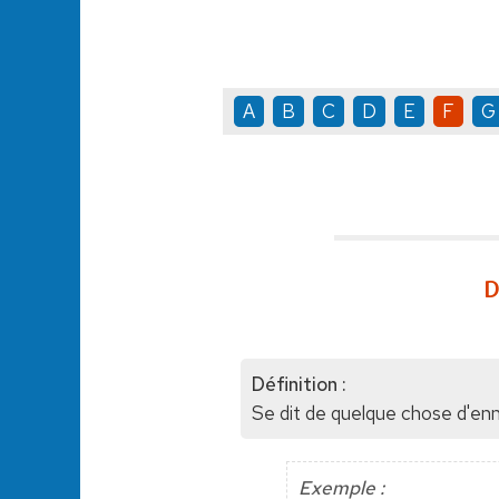
A
B
C
D
E
F
G
D
Définition :
Se dit de quelque chose d'enn
Exemple :