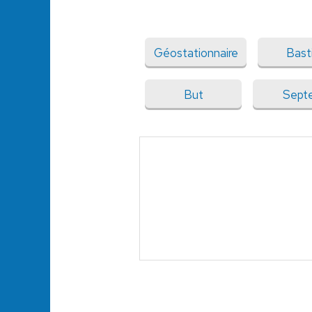
Géostationnaire
Bast
But
Sept