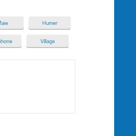
aie
Humer
phone
Village