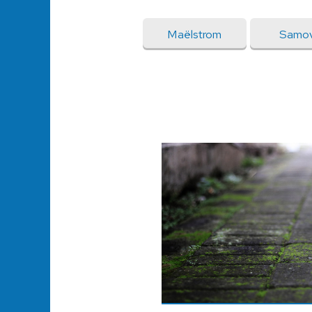
Maëlstrom
Samov