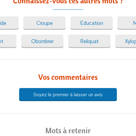
Connaissez-vous ces autres mots ?
ide
Croupe
Education
M
et
Obombrer
Reliquat
Xylo
Vos commentaires
Soyez le premier à laisser un avis
Mots à retenir