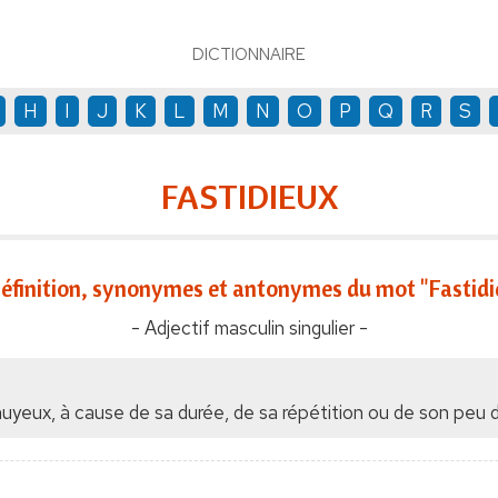
DICTIONNAIRE
H
I
J
K
L
M
N
O
P
Q
R
S
FASTIDIEUX
éfinition, synonymes et antonymes du mot "Fastidi
- Adjectif masculin singulier -
uyeux, à cause de sa durée, de sa répétition ou de son peu d'