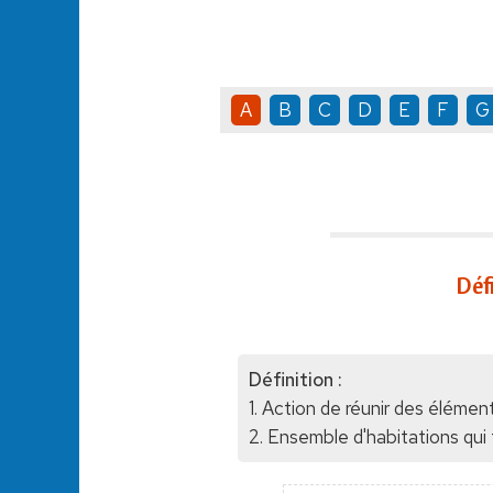
A
B
C
D
E
F
G
Déf
Définition :
1. Action de réunir des élémen
2. Ensemble d'habitations qui f