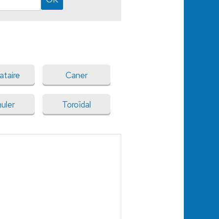
ataire
Caner
uler
Toroïdal