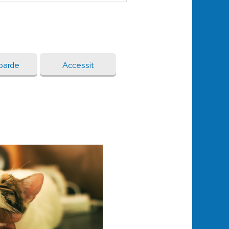
barde
Accessit