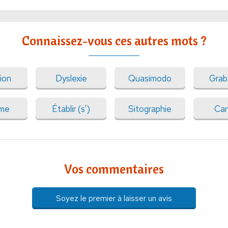
Connaissez-vous ces autres mots ?
ion
Dyslexie
Quasimodo
Grab
sme
Établir (s')
Sitographie
Can
Vos commentaires
Soyez le premier à laisser un avis