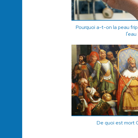
Pourquoi a-t-on la peau fri
l'eau
De quoi est mort