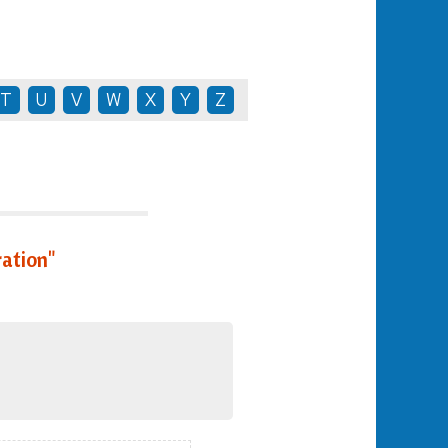
T
U
V
W
X
Y
Z
ation"