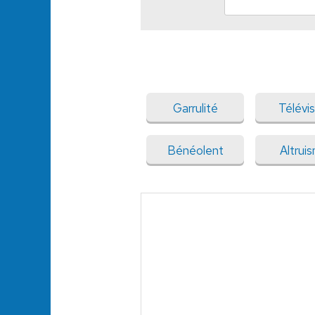
Garrulité
Télévis
Bénéolent
Altrui