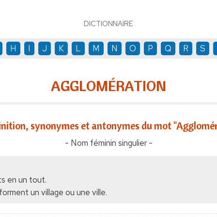
DICTIONNAIRE
H
I
J
K
L
M
N
O
P
Q
R
S
AGGLOMÉRATION
inition, synonymes et antonymes du mot "Agglomér
- Nom féminin singulier -
ts en un tout.
orment un village ou une ville.