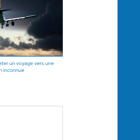
eter un voyage vers une
on inconnue