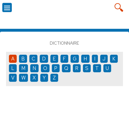
DICTIONNAIRE
A
B
C
D
E
F
G
H
I
J
K
L
M
N
O
P
Q
R
S
T
U
V
W
X
Y
Z