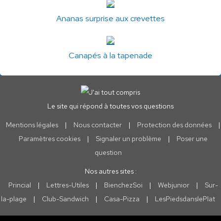
Ananas surprise aux crevettes
Canapés à la tapenade
Le site qui répond à toutes vos questions
Mentions légales
|
Nous contacter
|
Protection des données
|
Paramètres cookies
|
Signaler un problème
|
Poser une
question
Nos autres sites :
Princial
|
Lettres-Utiles
|
BienchezSoi
|
Webjunior
|
Sur-
la-plage
|
Club-Sandwich
|
Casa-Pizza
|
LesPiedsdanslePlat