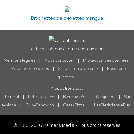
Brochettes de crevettes mangue
Le site qui répond à toutes vos questions
Mentions légales
|
Nous contacter
|
Protection des données
|
Paramètres cookies
|
Signaler un problème
|
Poser une
question
Nos autres sites :
Princial
|
Lettres-Utiles
|
BienchezSoi
|
Webjunior
|
Sur-
la-plage
|
Club-Sandwich
|
Casa-Pizza
|
LesPiedsdanslePlat
© 2016, 2026 Palmeris Media - Tous droits réservés