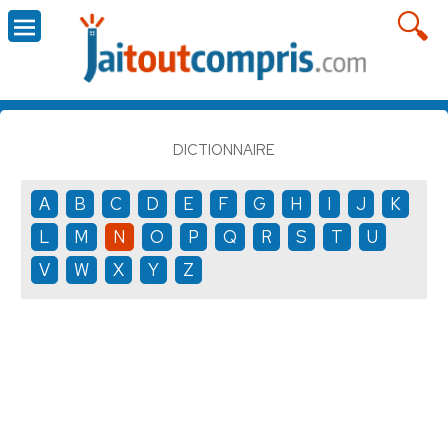
DICTIONNAIRE
A
B
C
D
E
F
G
H
I
J
K
L
M
N
O
P
Q
R
S
T
U
V
W
X
Y
Z