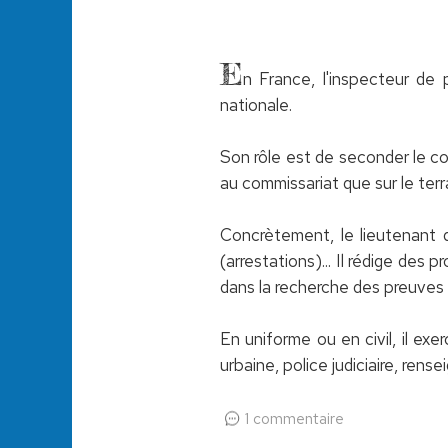
E
n France, l'inspecteur de 
nationale.
Son rôle est de seconder le com
au commissariat que sur le terr
Concrètement, le lieutenant d
(arrestations)... Il rédige des
dans la recherche des preuves 
En uniforme ou en civil, il exe
urbaine, police judiciaire, rens
1 commentaire