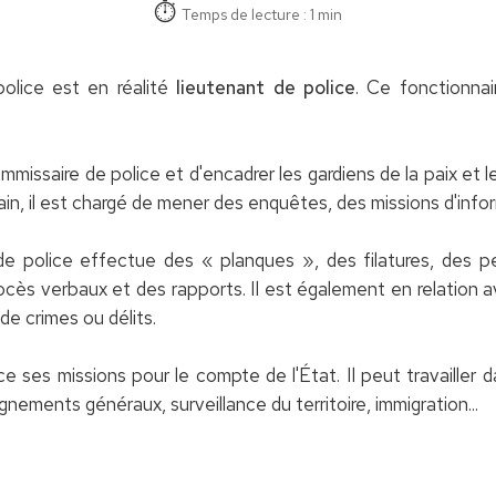
Temps de lecture : 1 min
police est en réalité
lieutenant de police
. Ce fonctionnai
missaire de police et d'encadrer les gardiens de la paix et le
ain, il est chargé de mener des enquêtes, des missions d'infor
e police effectue des « planques », des filatures, des perq
 procès verbaux et des rapports. Il est également en relation a
de crimes ou délits.
rce ses missions pour le compte de l'État. Il peut travailler d
eignements généraux, surveillance du territoire, immigration...