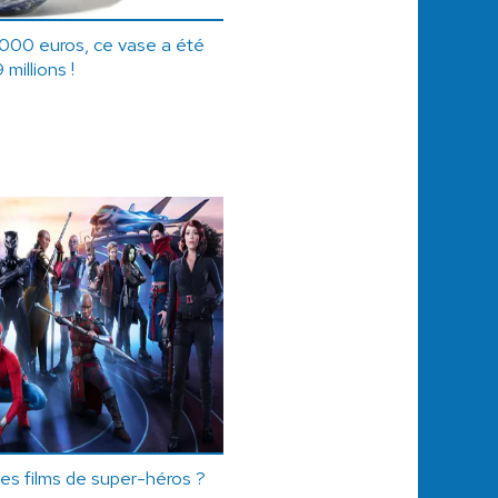
000 euros, ce vase a été
 millions !
les films de super-héros ?