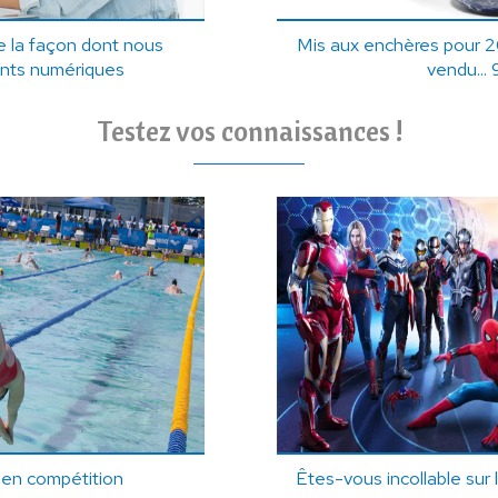
 la façon dont nous
Mis aux enchères pour 2
ents numériques
vendu... 9
Testez vos connaissances !
 en compétition
Êtes-vous incollable sur 