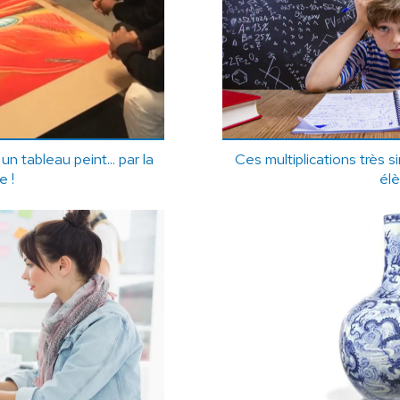
i un tableau peint... par la
Ces multiplications très 
e !
él