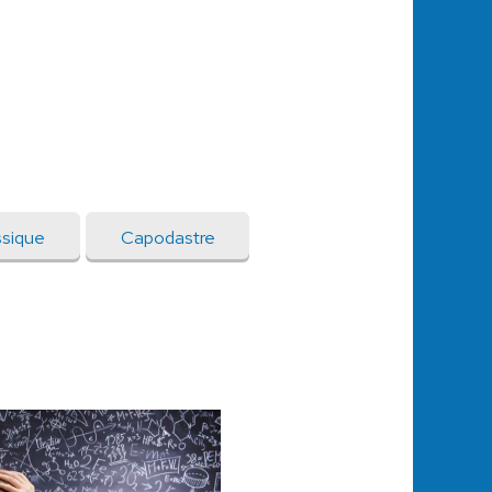
ssique
Capodastre