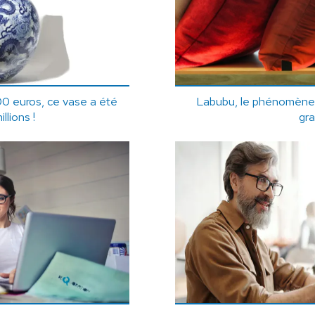
0 euros, ce vase a été
Labubu, le phénomène vi
llions !
gr