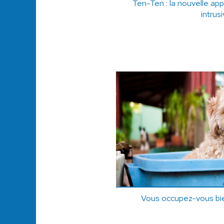
Ten-Ten : la nouvelle appl
intrus
Vous occupez-vous bie