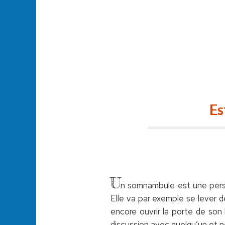
Es
U
n somnambule est une perso
Elle va par exemple se lever de
encore ouvrir la porte de son 
discussion avec quelqu’un et ne