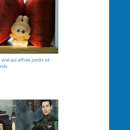
ral qui affole petits et
ands