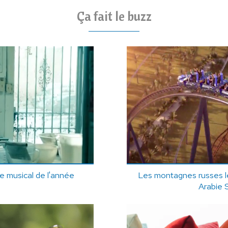
Ça fait le buzz
 musical de l'année
Les montagnes russes le
Arabie 