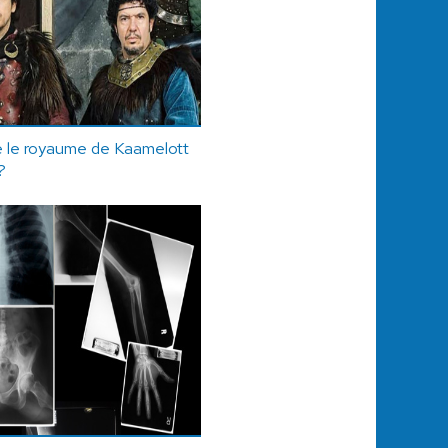
re le royaume de Kaamelott
?