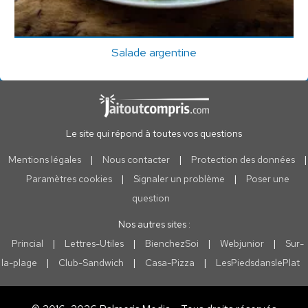
Salade argentine
Le site qui répond à toutes vos questions
Mentions légales
|
Nous contacter
|
Protection des données
|
Paramètres cookies
|
Signaler un problème
|
Poser une
question
Nos autres sites :
Princial
|
Lettres-Utiles
|
BienchezSoi
|
Webjunior
|
Sur-
la-plage
|
Club-Sandwich
|
Casa-Pizza
|
LesPiedsdanslePlat