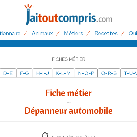
tionnaire
Animaux
Métiers
Recettes
Qui
FICHES MÉTIER
D-E
F-G
H-I-J
K-L-M
N-O-P
Q-R-S
T-U-
Fiche métier
Dépanneur automobile
Temps de lecture : 2 min