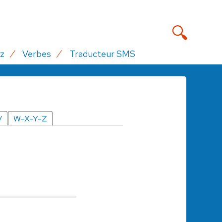
z
Verbes
Traducteur SMS
V
W-X-Y-Z