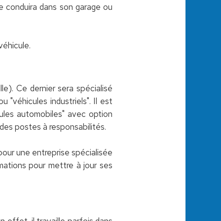
t le conduira dans son garage ou
véhicule.
e). Ce dernier sera spécialisé
"véhicules industriels". Il est
ules automobiles" avec option
d des postes à responsabilités.
 pour une entreprise spécialisée
rmations pour mettre à jour ses
effet, il travaille parfois dans