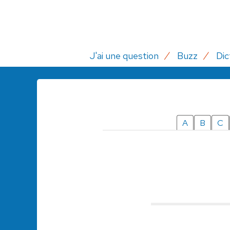
J'ai une question
Buzz
Dic
A
B
C