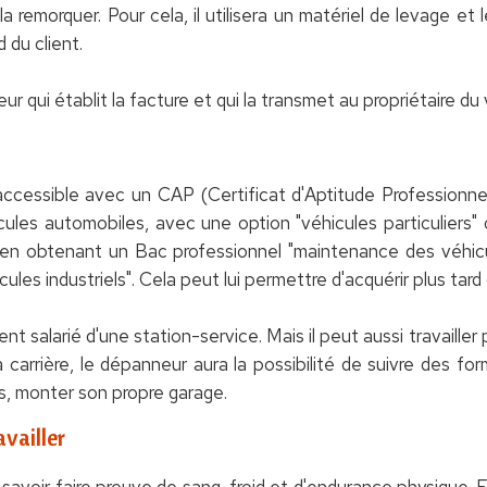
a remorquer. Pour cela, il utilisera un matériel de levage e
 du client.
 qui établit la facture et qui la transmet au propriétaire du 
cessible avec un CAP (Certificat d'Aptitude Professionnell
les automobiles, avec une option "véhicules particuliers" ou 
 en obtenant un Bac professionnel "maintenance des véhic
icules industriels". Cela peut lui permettre d'acquérir plus tar
t salarié d'une station-service. Mais il peut aussi travailler
arrière, le dépanneur aura la possibilité de suivre des fo
s, monter son propre garage.
vailler
voir faire preuve de sang-froid et d'endurance physique. En 