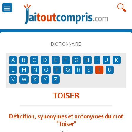
DICTIONNAIRE
A
B
C
D
E
F
G
H
I
J
K
L
M
N
O
P
Q
R
S
T
U
V
W
X
Y
Z
TOISER
Définition, synonymes et antonymes du mot
"Toiser"