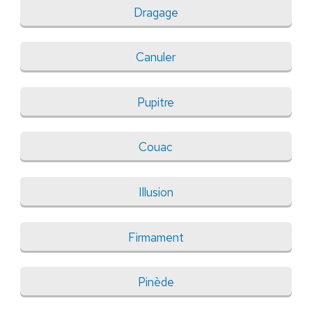
Dragage
Canuler
Pupitre
Couac
Illusion
Firmament
Pinède