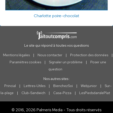
Charlotte poire-chocolat
Le site qui répond à toutes vos questions
Mentions légales
|
Nous contacter
|
Protection des données
|
Paramètres cookies
|
Signaler un problème
|
Poser une
question
Nos autres sites :
Princial
|
Lettres-Utiles
|
BienchezSoi
|
Webjunior
|
Sur-
la-plage
|
Club-Sandwich
|
Casa-Pizza
|
LesPiedsdanslePlat
© 2016, 2026 Palmeris Media - Tous droits réservés