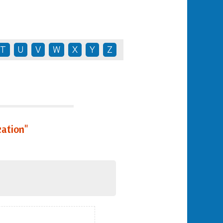
T
U
V
W
X
Y
Z
cation"