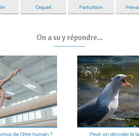
lin
Orgueil
Parturition
Préva
On a su y répondre...
nnus de l'être humain ?
Peut-on décoder le l