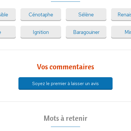
ible
Cénotaphe
Sélène
Renai
e
Ignition
Baragouiner
Mi
Vos commentaires
Soyez le premier à laisser un avis
Mots à retenir