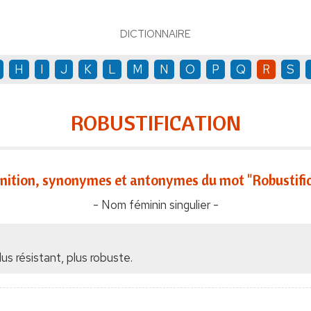
DICTIONNAIRE
H
I
J
K
L
M
N
O
P
Q
R
S
ROBUSTIFICATION
inition, synonymes et antonymes du mot "Robustifi
- Nom féminin singulier -
lus résistant, plus robuste.