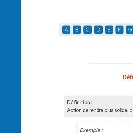
A
B
C
D
E
F
G
Déf
Définition :
Action de rendre plus solide, p
Exemple :