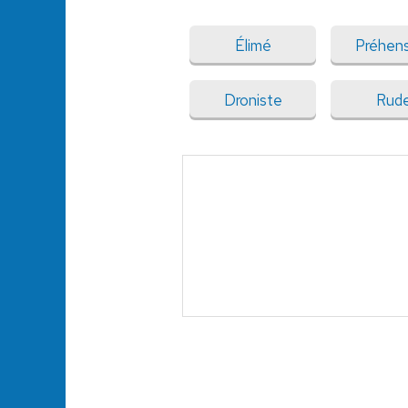
Élimé
Préhens
Droniste
Rud