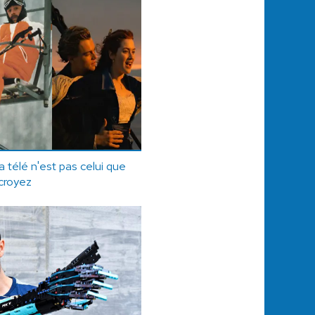
la télé n'est pas celui que
croyez