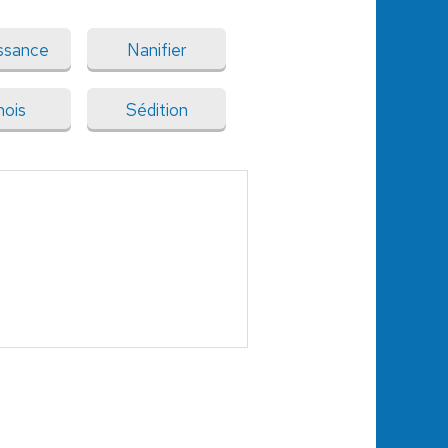
ssance
Nanifier
nois
Sédition