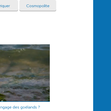
riquer
Cosmopolite
angage des goélands ?