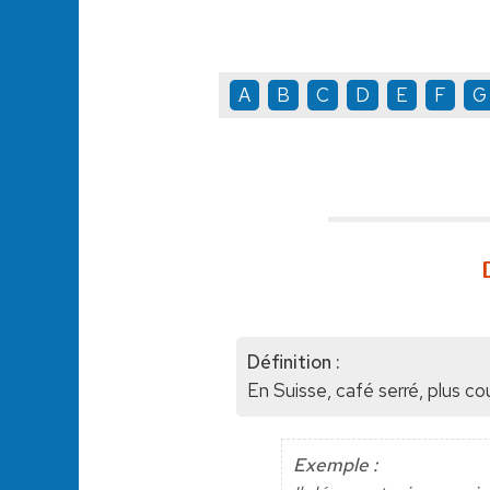
A
B
C
D
E
F
G
Définition :
En Suisse, café serré, plus co
Exemple :