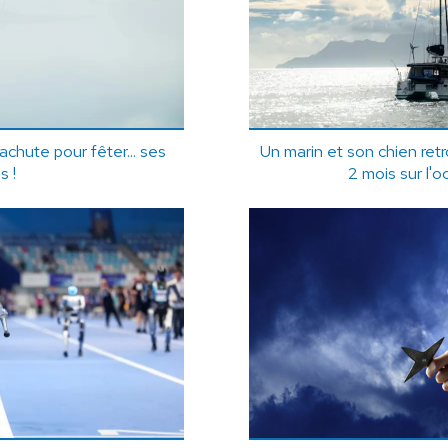
hute pour fêter... ses
Un marin et son chien ret
s !
2 mois sur l'