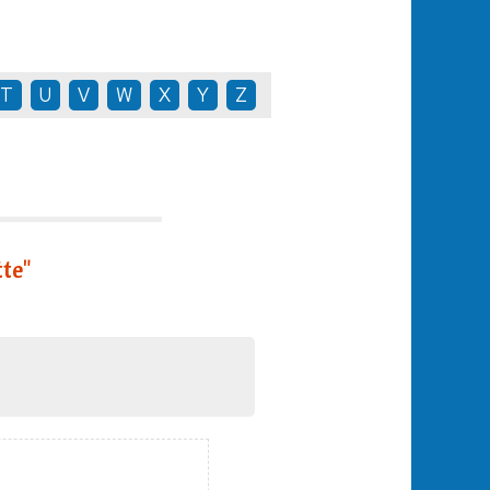
T
U
V
W
X
Y
Z
tte"