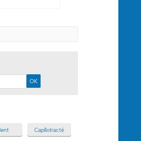
lent
Capillotracté