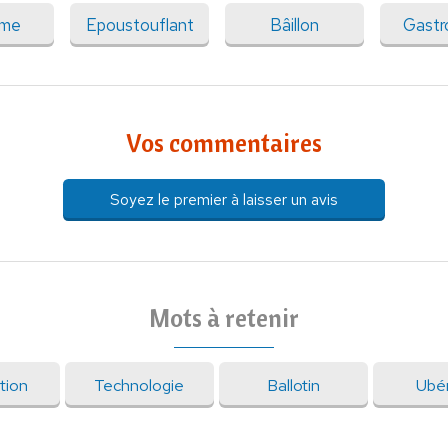
sme
Epoustouflant
Bâillon
Gast
Vos commentaires
Soyez le premier à laisser un avis
Mots à retenir
tion
Technologie
Ballotin
Ubér