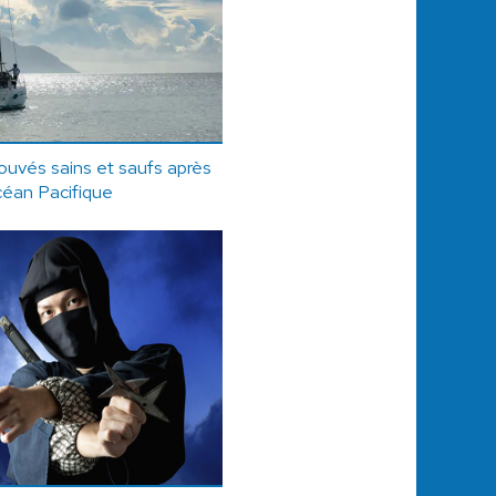
rouvés sains et saufs après
océan Pacifique