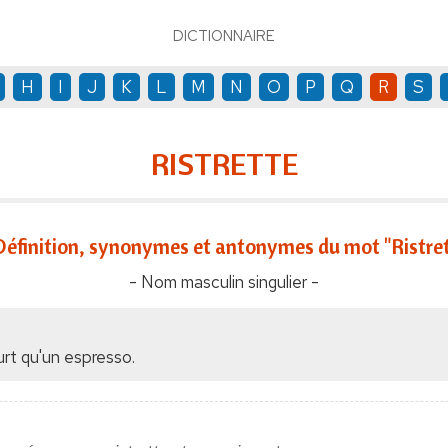
DICTIONNAIRE
H
I
J
K
L
M
N
O
P
Q
R
S
RISTRETTE
Définition, synonymes et antonymes du mot "Ristre
- Nom masculin singulier -
urt qu'un espresso.