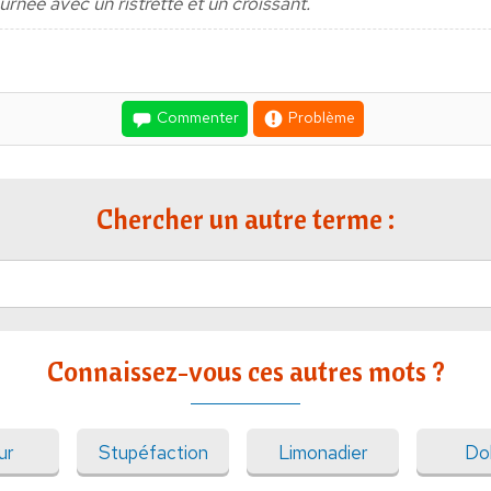
urnée avec un ristrette et un croissant.
Commenter
Problème
Chercher un autre terme :
Connaissez-vous ces autres mots ?
ur
Stupéfaction
Limonadier
Do