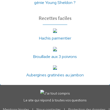
génie Young Sheldon ?
Recettes faciles
Hachis parmentier
Brouillade aux 3 poivrons
Aubergines gratinées au jambon
Le site qui répond à toutes vos questions
Mentions légales
|
Nous contacter
|
Protection des données
|