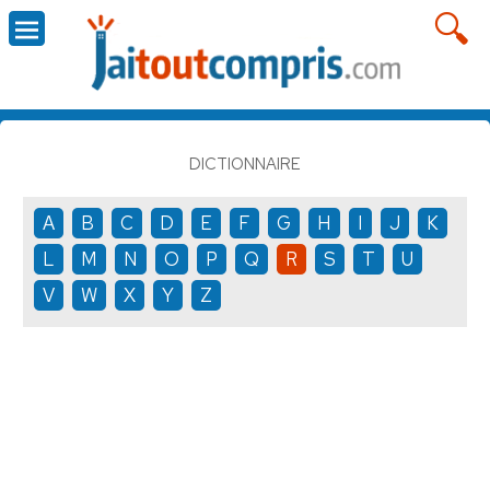
DICTIONNAIRE
A
B
C
D
E
F
G
H
I
J
K
L
M
N
O
P
Q
R
S
T
U
V
W
X
Y
Z