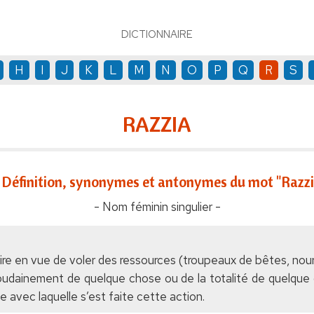
DICTIONNAIRE
H
I
J
K
L
M
N
O
P
Q
R
S
RAZZIA
Définition, synonymes et antonymes du mot "Razzi
- Nom féminin singulier -
oire en vue de voler des ressources (troupeaux de bêtes, nourr
soudainement de quelque chose ou de la totalité de quelque
ce avec laquelle s’est faite cette action.