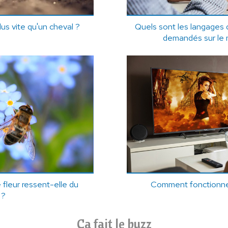
us vite qu'un cheval ?
Quels sont les langages 
demandés sur le m
 fleur ressent-elle du
Comment fonctionne
 ?
Ça fait le buzz