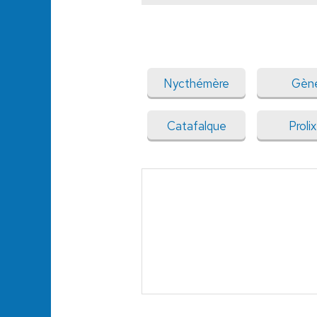
Nycthémère
Gèn
Catafalque
Proli