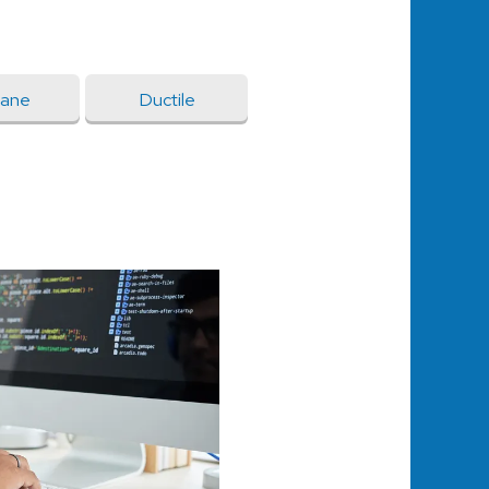
zane
Ductile