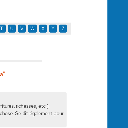
T
U
V
W
X
Y
Z
a"
itures, richesses, etc.).
 chose. Se dit également pour