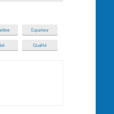
ardise
Equateur
lial
Qualité