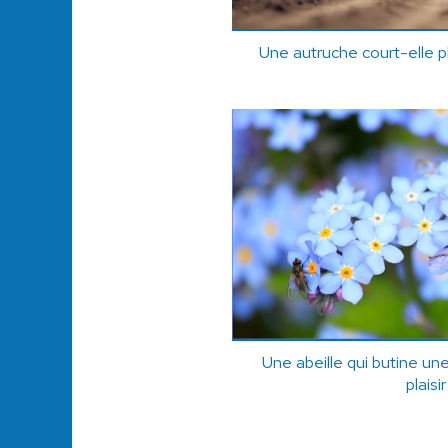
Une autruche court-elle pl
Une abeille qui butine une
plaisir