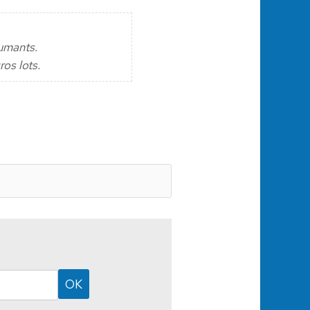
fumants.
os lots.