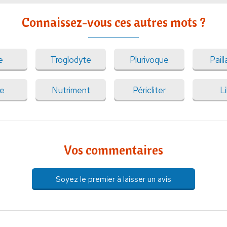
Connaissez-vous ces autres mots ?
e
Troglodyte
Plurivoque
Paill
xe
Nutriment
Péricliter
Li
Vos commentaires
Soyez le premier à laisser un avis