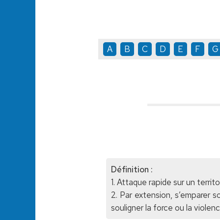
A
B
C
D
E
F
G
Définition :
1. Attaque rapide sur un territ
2. Par extension, s’emparer 
souligner la force ou la violen