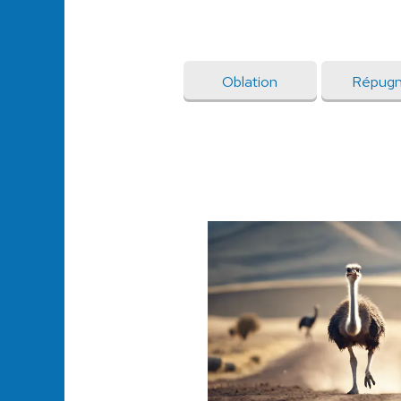
Oblation
Répugn