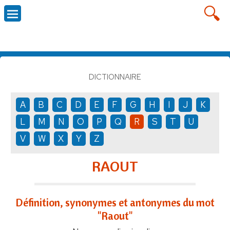
DICTIONNAIRE
A
B
C
D
E
F
G
H
I
J
K
L
M
N
O
P
Q
R
S
T
U
V
W
X
Y
Z
RAOUT
Définition, synonymes et antonymes du mot
"Raout"