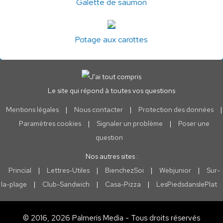
Galette de saumon
Potage aux carottes
Le site qui répond à toutes vos questions
Mentions légales
|
Nous contacter
|
Protection des données
|
Paramètres cookies
|
Signaler un problème
|
Poser une
question
Nos autres sites :
Princial
|
Lettres-Utiles
|
BienchezSoi
|
Webjunior
|
Sur-
la-plage
|
Club-Sandwich
|
Casa-Pizza
|
LesPiedsdanslePlat
© 2016, 2026 Palmeris Media - Tous droits réservés