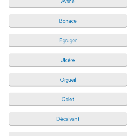
Avarié
Bonace
Egruger
Ulcère
Orgueil
Galet
Décalvant