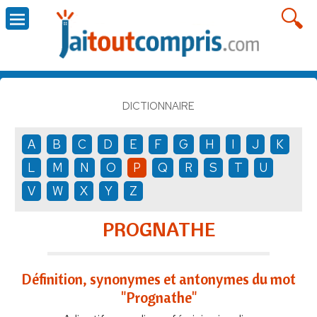
DICTIONNAIRE
A
B
C
D
E
F
G
H
I
J
K
L
M
N
O
P
Q
R
S
T
U
V
W
X
Y
Z
PROGNATHE
Définition, synonymes et antonymes du mot
"Prognathe"