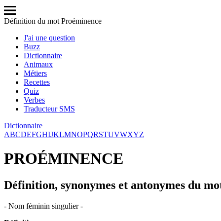
Définition du mot Proéminence
J'ai une question
Buzz
Dictionnaire
Animaux
Métiers
Recettes
Quiz
Verbes
Traducteur SMS
Dictionnaire
A
B
C
D
E
F
G
H
I
J
K
L
M
N
O
P
Q
R
S
T
U
V
W
X
Y
Z
PROÉMINENCE
Définition, synonymes et antonymes du m
- Nom féminin singulier -