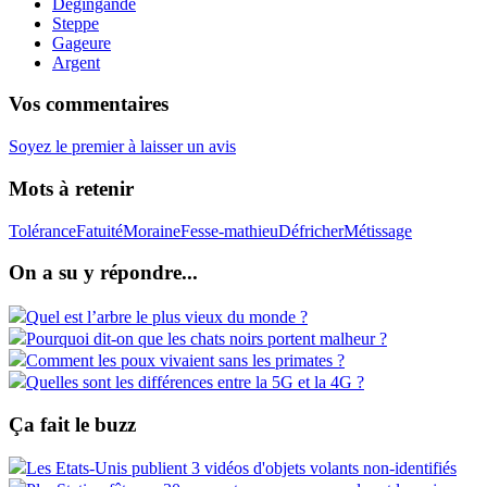
Dégingandé
Steppe
Gageure
Argent
Vos commentaires
Soyez le premier à laisser un avis
Mots à retenir
Tolérance
Fatuité
Moraine
Fesse-mathieu
Défricher
Métissage
On a su y répondre...
Quel est l’arbre le plus vieux du monde ?
Pourquoi dit-on que les chats noirs portent malheur ?
Comment les poux vivaient sans les primates ?
Quelles sont les différences entre la 5G et la 4G ?
Ça fait le buzz
Les Etats-Unis publient 3 vidéos d'objets volants non-identifiés