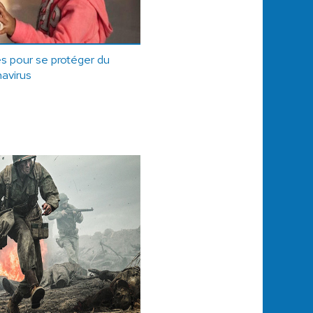
s pour se protéger du
avirus