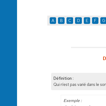
A
B
C
D
E
F
G
D
Définition :
Qui n’est pas varié dans le son
Exemple :