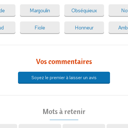
ude
Margoulin
Obséquieux
No
ud
Fiole
Honneur
Ambr
Vos commentaires
Soyez le premier à laisser un avis
Mots à retenir