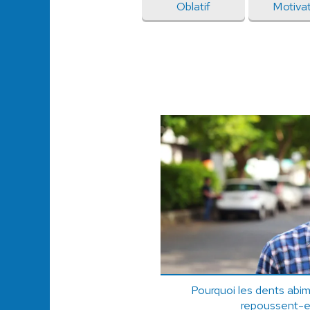
Oblatif
Motiva
Pourquoi les dents abi
repoussent-el