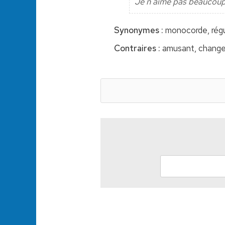
Je n'aime pas beaucoup 
Synonymes :
monocorde, régu
Contraires :
amusant, changean