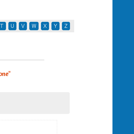
T
U
V
W
X
Y
Z
one"