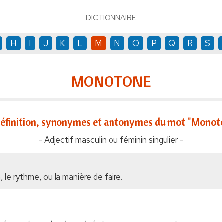
DICTIONNAIRE
H
I
J
K
L
M
N
O
P
Q
R
S
MONOTONE
éfinition, synonymes et antonymes du mot "Monot
- Adjectif masculin ou féminin singulier -
, le rythme, ou la manière de faire.