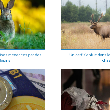
aises menacées par des
Un cerf s'enfuit dans le
 lapins
cha