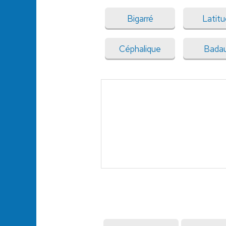
Bigarré
Latit
Céphalique
Bada