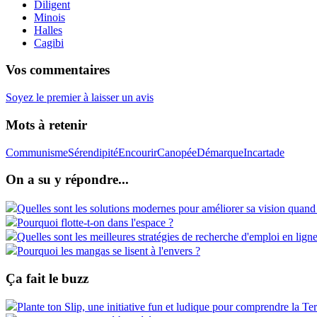
Diligent
Minois
Halles
Cagibi
Vos commentaires
Soyez le premier à laisser un avis
Mots à retenir
Communisme
Sérendipité
Encourir
Canopée
Démarque
Incartade
On a su y répondre...
Quelles sont les solutions modernes pour améliorer sa vision quand 
Pourquoi flotte-t-on dans l'espace ?
Quelles sont les meilleures stratégies de recherche d'emploi en ligne
Pourquoi les mangas se lisent à l'envers ?
Ça fait le buzz
Plante ton Slip, une initiative fun et ludique pour comprendre la Ter