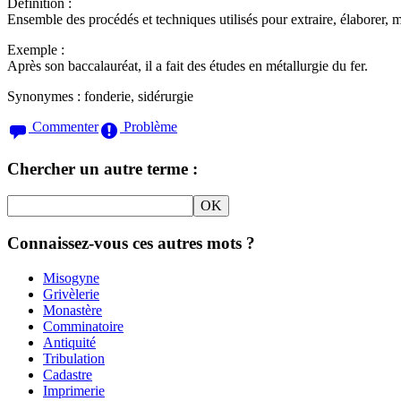
Définition :
Ensemble des procédés et techniques utilisés pour extraire, élaborer, me
Exemple :
Après son baccalauréat, il a fait des études en métallurgie du fer.
Synonymes :
fonderie, sidérurgie
Commenter
Problème
Chercher un autre terme :
Connaissez-vous ces autres mots ?
Misogyne
Grivèlerie
Monastère
Comminatoire
Antiquité
Tribulation
Cadastre
Imprimerie