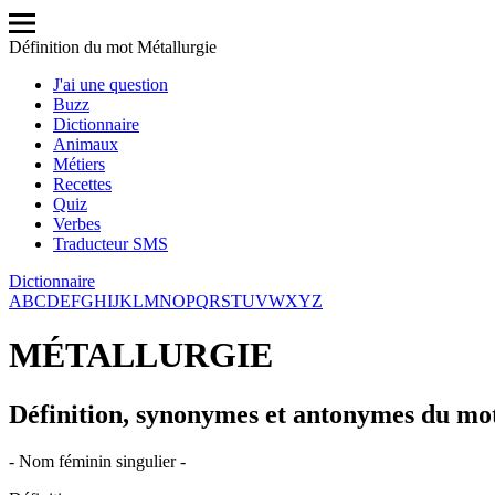
Définition du mot Métallurgie
J'ai une question
Buzz
Dictionnaire
Animaux
Métiers
Recettes
Quiz
Verbes
Traducteur SMS
Dictionnaire
A
B
C
D
E
F
G
H
I
J
K
L
M
N
O
P
Q
R
S
T
U
V
W
X
Y
Z
MÉTALLURGIE
Définition, synonymes et antonymes du mo
- Nom féminin singulier -