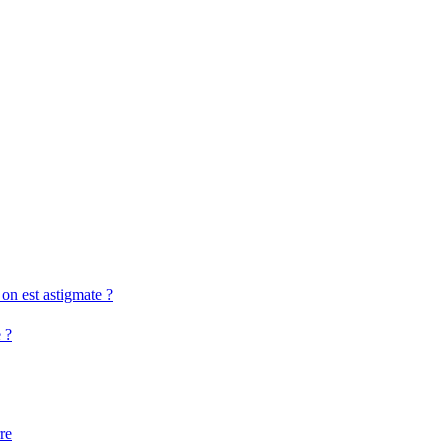
on est astigmate ?
 ?
re