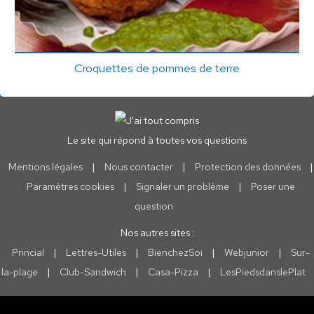
Croquettes de pommes de terre
Le site qui répond à toutes vos questions
Mentions légales
|
Nous contacter
|
Protection des données
|
Paramètres cookies
|
Signaler un problème
|
Poser une
question
Nos autres sites :
Princial
|
Lettres-Utiles
|
BienchezSoi
|
Webjunior
|
Sur-
la-plage
|
Club-Sandwich
|
Casa-Pizza
|
LesPiedsdanslePlat