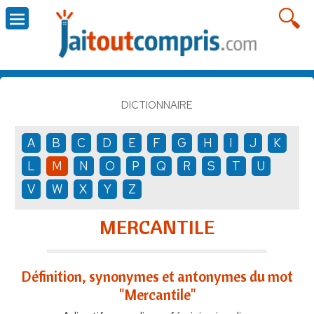
DICTIONNAIRE
A
B
C
D
E
F
G
H
I
J
K
L
M
N
O
P
Q
R
S
T
U
V
W
X
Y
Z
MERCANTILE
Définition, synonymes et antonymes du mot
"Mercantile"