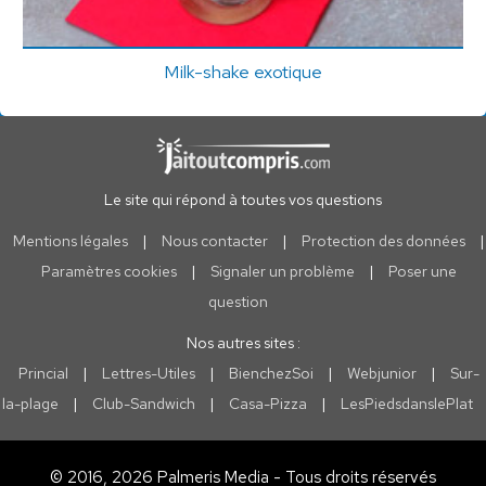
Milk-shake exotique
Le site qui répond à toutes vos questions
Mentions légales
|
Nous contacter
|
Protection des données
|
Paramètres cookies
|
Signaler un problème
|
Poser une
question
Nos autres sites :
Princial
|
Lettres-Utiles
|
BienchezSoi
|
Webjunior
|
Sur-
la-plage
|
Club-Sandwich
|
Casa-Pizza
|
LesPiedsdanslePlat
© 2016, 2026 Palmeris Media - Tous droits réservés