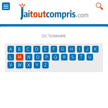
DICTIONNAIRE
A
B
C
D
E
F
G
H
I
J
K
L
M
N
O
P
Q
R
S
T
U
V
W
X
Y
Z