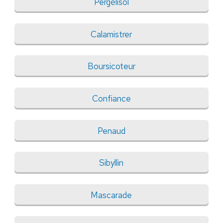
Pergélisol
Calamistrer
Boursicoteur
Confiance
Penaud
Sibyllin
Mascarade