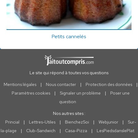
Petits cannelés
Le site qui répond à toutes vos questions
Mentions légales
|
Nous contacter
|
Protection des données
|
Paramètres cookies
|
Signaler un problème
|
Poser une
question
Nos autres sites :
Princial
|
Lettres-Utiles
|
BienchezSoi
|
Webjunior
|
Sur-
la-plage
|
Club-Sandwich
|
Casa-Pizza
|
LesPiedsdanslePlat