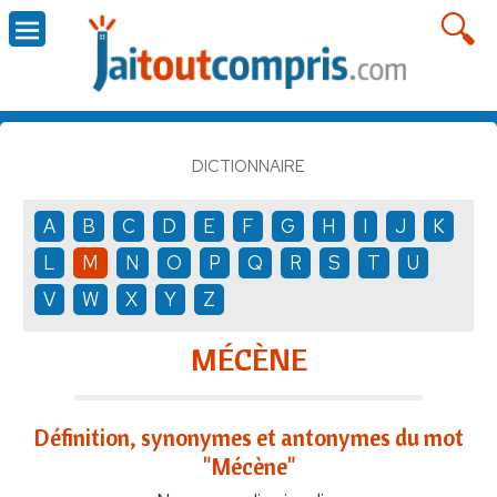
DICTIONNAIRE
A
B
C
D
E
F
G
H
I
J
K
L
M
N
O
P
Q
R
S
T
U
V
W
X
Y
Z
MÉCÈNE
Définition, synonymes et antonymes du mot
"Mécène"