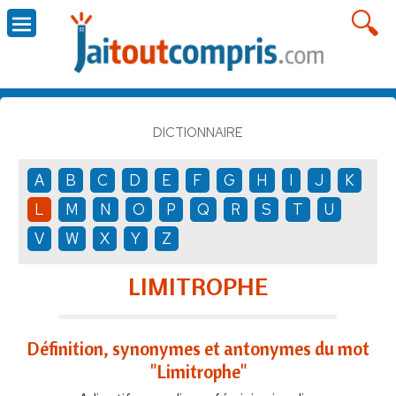
DICTIONNAIRE
A
B
C
D
E
F
G
H
I
J
K
L
M
N
O
P
Q
R
S
T
U
V
W
X
Y
Z
LIMITROPHE
Définition, synonymes et antonymes du mot
"Limitrophe"