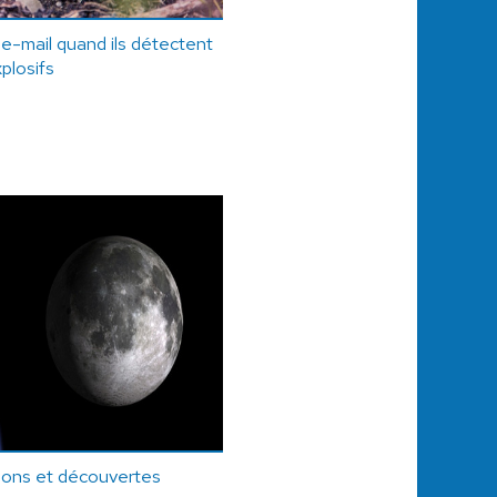
e-mail quand ils détectent
plosifs
ions et découvertes