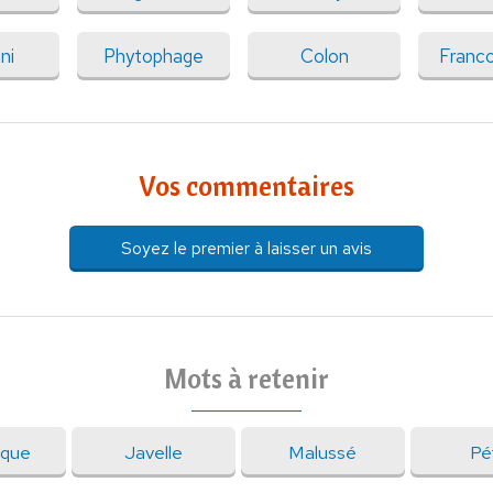
ni
Phytophage
Colon
Franc
Vos commentaires
Soyez le premier à laisser un avis
Mots à retenir
sque
Javelle
Malussé
Pét