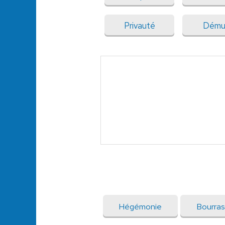
Privauté
Dému
Hégémonie
Bourra