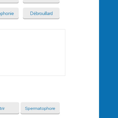
ophonie
Débrouillard
rir
Spermatophore