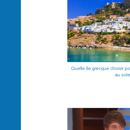
Quelle île grecque choisir 
au sole