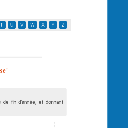
T
U
V
W
X
Y
Z
se"
 de fin d’année, et donnant