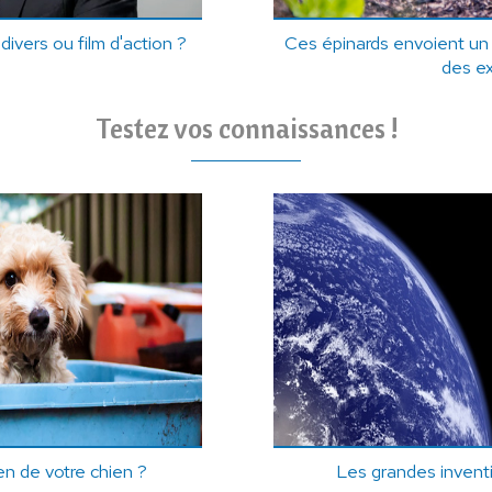
 divers ou film d'action ?
Ces épinards envoient un 
des ex
Testez vos connaissances !
n de votre chien ?
Les grandes invent