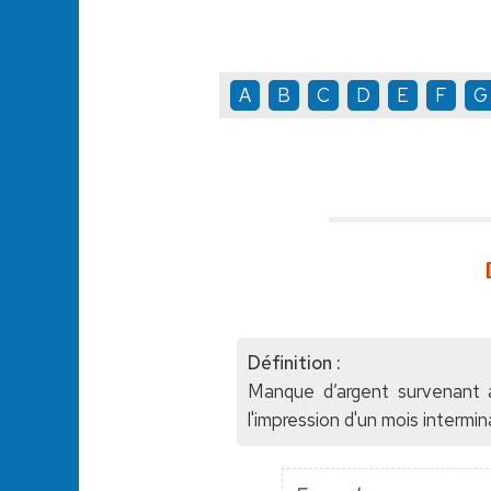
A
B
C
D
E
F
G
Définition :
Manque d’argent survenant 
l'impression d'un mois intermi