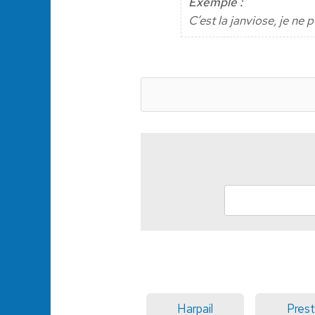
Exemple :
C’est la janviose, je ne
Harpail
Pres