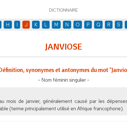
DICTIONNAIRE
H
I
J
K
L
M
N
O
P
Q
R
S
JANVIOSE
Définition, synonymes et antonymes du mot "Janvio
- Nom féminin singulier -
au mois de janvier, généralement causé par les dépenses
nable (terme principalement utilisé en Afrique francophone).