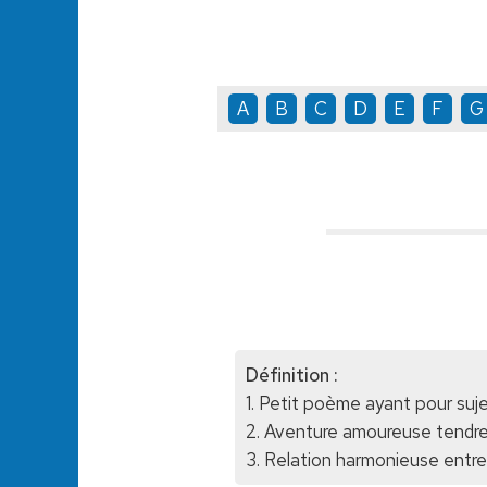
A
B
C
D
E
F
G
Définition :
1. Petit poème ayant pour suje
2. Aventure amoureuse tendre
3. Relation harmonieuse entre 