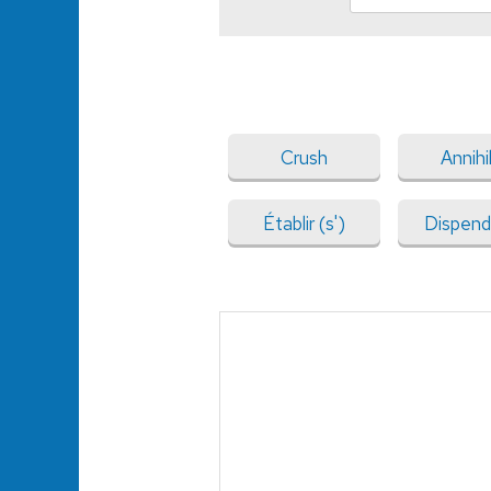
Crush
Annihi
Établir (s')
Dispend