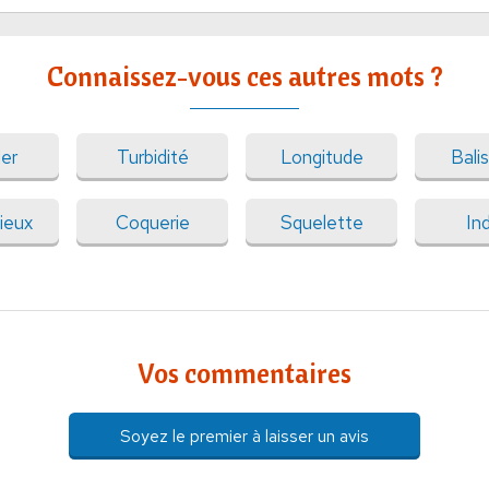
Connaissez-vous ces autres mots ?
ler
Turbidité
Longitude
Bali
ieux
Coquerie
Squelette
In
Vos commentaires
Soyez le premier à laisser un avis