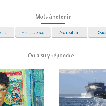
Mots à retenir
ient
Adulescence
Archipatelin
Quér
On a su y répondre...