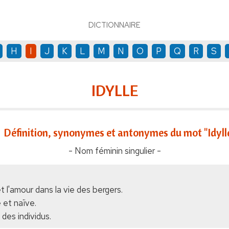
DICTIONNAIRE
H
I
J
K
L
M
N
O
P
Q
R
S
IDYLLE
Définition, synonymes et antonymes du mot "Idyll
- Nom féminin singulier -
t l'amour dans la vie des bergers.
 et naïve.
des individus.