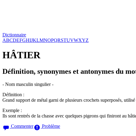
Dictionnaire
A
B
C
D
E
F
G
H
I
J
K
L
M
N
O
P
Q
R
S
T
U
V
W
X
Y
Z
HÂTIER
Définition, synonymes et antonymes du mo
- Nom masculin singulier -
Définition :
Grand support de métal garni de plusieurs crochets superposés, utilisé 
Exemple :
Ils sont rentrés de la chasse avec quelques pigeons qui finiront au hâtie
Commenter
Problème