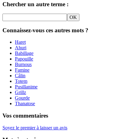
Chercher un autre terme :
Connaissez-vous ces autres mots ?
Haret
Ahuri
Babillage
Papouille
Burnous
Famine
Câlin
Totem
Pusillanime
Grillz
Gourde
Thanatose
Vos commentaires
Soyez le premier à laisser un avis