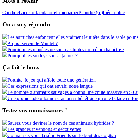
Mots à retenir
Candide
Lacustre
Jaculatoire
Limonadier
Plaindre (se)
Inénarrable
On a su y répondre...
Les autruches enfoncent-elles vraiment leur tête dans le sable pour 
A quoi servait le Minitel ?
Pourquoi les planètes ne sont pas toutes du même diamètre ?
Pourquoi les smileys sont-il jaunes ?
Ça fait le buzz
Fortnite, le jeu qui affole toute une génération
Ces expressions qui ont envahi notre langue
Le nombre d'animaux sauvages a connu une chute massive en 50 a
Une promenade urbaine serait aussi bénéfique qu'une balade en for
Testez vos connaissances !
Saurez-vous deviner le nom de ces animaux hybrides ?
Les grandes inventions et découvertes
Connaissez-vous la série Friends sur le bout des doigts ?