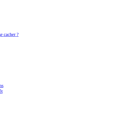
se cacher ?
ns
êt