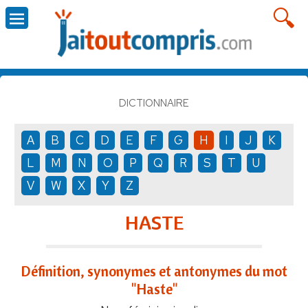
DICTIONNAIRE
A
B
C
D
E
F
G
H
I
J
K
L
M
N
O
P
Q
R
S
T
U
V
W
X
Y
Z
HASTE
Définition, synonymes et antonymes du mot
"Haste"