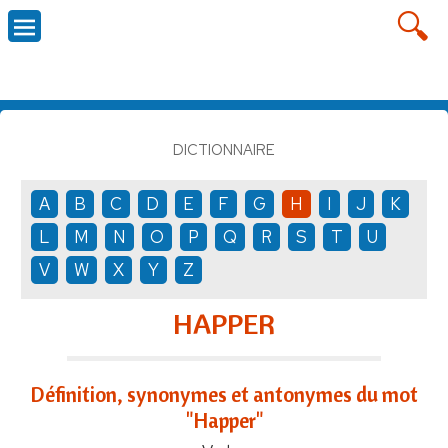
DICTIONNAIRE
A
B
C
D
E
F
G
H
I
J
K
L
M
N
O
P
Q
R
S
T
U
V
W
X
Y
Z
HAPPER
Définition, synonymes et antonymes du mot
"Happer"