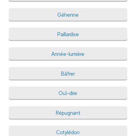
Géhenne
Paillardise
Année-lumière
Bâfrer
Ouï-dire
Répugnant
Cotylédon