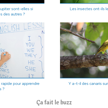
upiter sont-elles si
Les insectes ont-ils l
es des autres ?
 rapide pour apprendre
Y a-t-il des canaris su
is ?
Ça fait le buzz