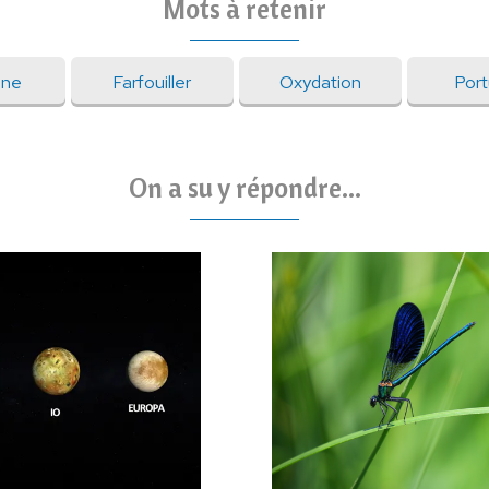
Mots à retenir
one
Farfouiller
Oxydation
Port
On a su y répondre...