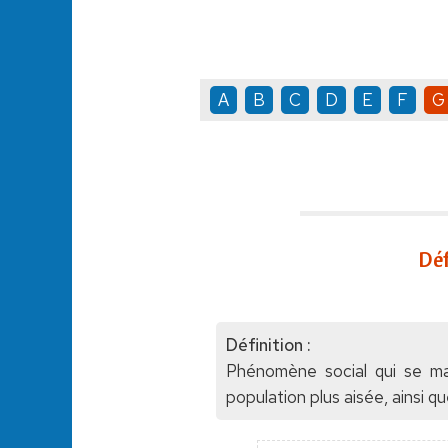
A
B
C
D
E
F
G
Déf
Définition :
Phénomène social qui se man
population plus aisée, ainsi 