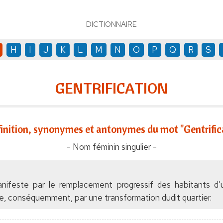
DICTIONNAIRE
H
I
J
K
L
M
N
O
P
Q
R
S
GENTRIFICATION
inition, synonymes et antonymes du mot "Gentrific
- Nom féminin singulier -
ifeste par le remplacement progressif des habitants d’u
que, conséquemment, par une transformation dudit quartier.