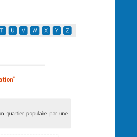
T
U
V
W
X
Y
Z
ation"
n quartier populaire par une