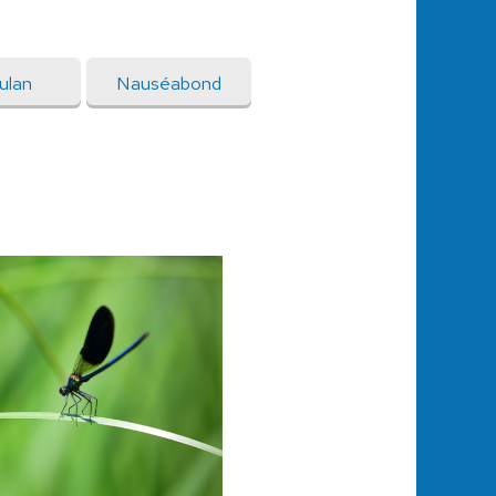
ulan
Nauséabond