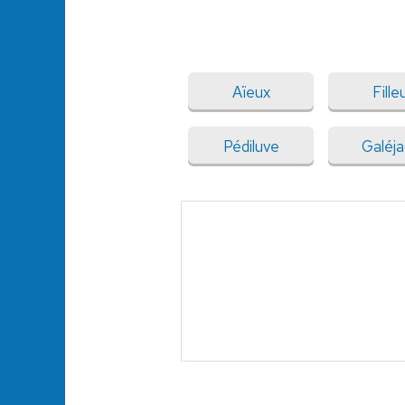
Aïeux
Filleu
Pédiluve
Galéj