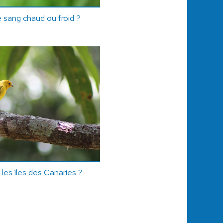
e sang chaud ou froid ?
r les îles des Canaries ?