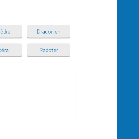
yèdre
Draconien
céral
Radoter