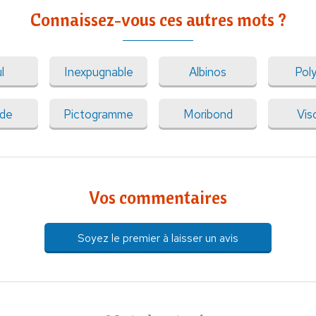
Connaissez-vous ces autres mots ?
l
Inexpugnable
Albinos
Pol
ade
Pictogramme
Moribond
Vis
Vos commentaires
Soyez le premier à laisser un avis