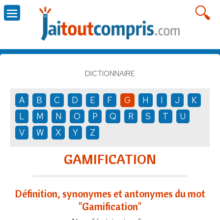
DICTIONNAIRE
A
B
C
D
E
F
G
H
I
J
K
L
M
N
O
P
Q
R
S
T
U
V
W
X
Y
Z
GAMIFICATION
Définition, synonymes et antonymes du mot
"Gamification"