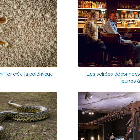
iffer crée la polémique
Les soirées déconnect
jeunes 