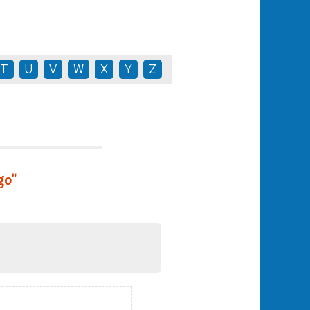
T
U
V
W
X
Y
Z
go"