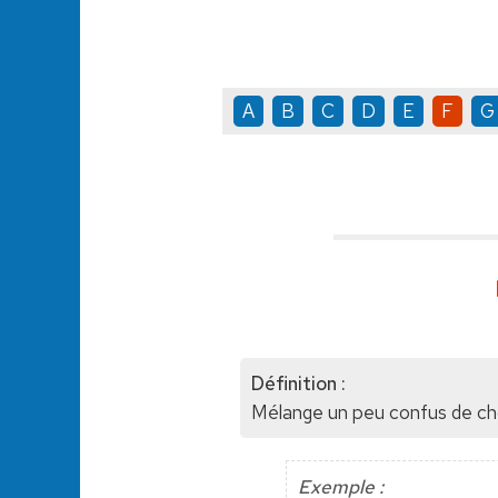
A
B
C
D
E
F
G
Définition :
Mélange un peu confus de cho
Exemple :