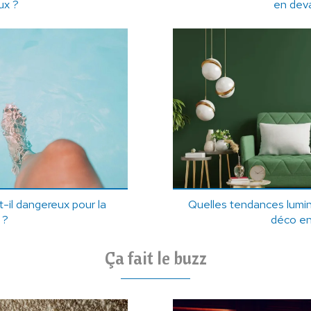
ux ?
en dev
t-il dangereux pour la
Quelles tendances lumin
 ?
déco e
Ça fait le buzz