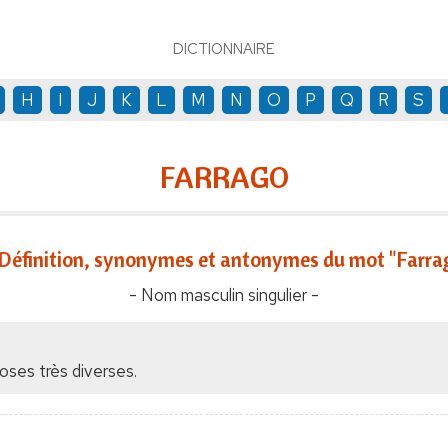
DICTIONNAIRE
H
I
J
K
L
M
N
O
P
Q
R
S
FARRAGO
Définition, synonymes et antonymes du mot "Farra
- Nom masculin singulier -
ses très diverses.