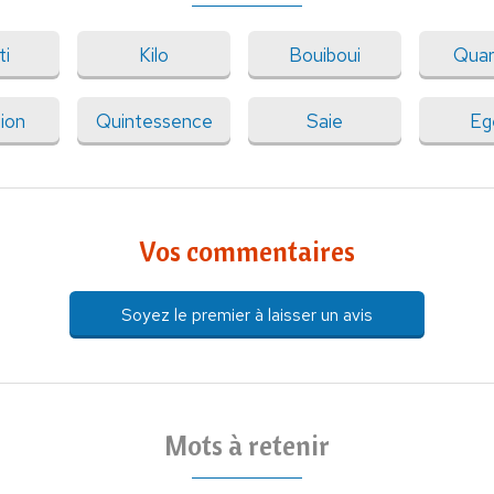
ti
Kilo
Bouiboui
Quar
ion
Quintessence
Saie
Eg
Vos commentaires
Soyez le premier à laisser un avis
Mots à retenir