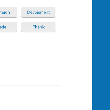
teron
Dévoiement
érie
Phénix