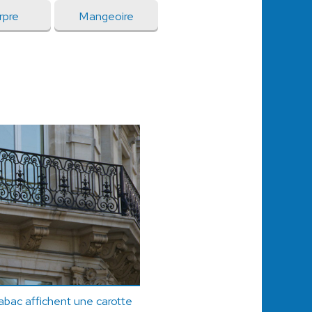
rpre
Mangeoire
abac affichent une carotte