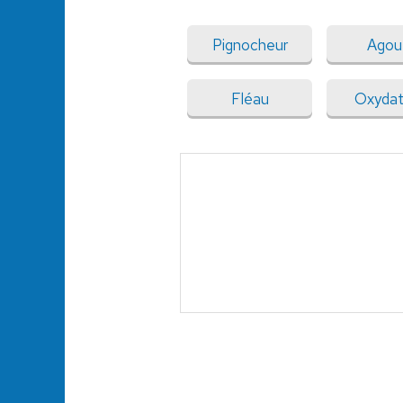
Pignocheur
Agou
Fléau
Oxydat