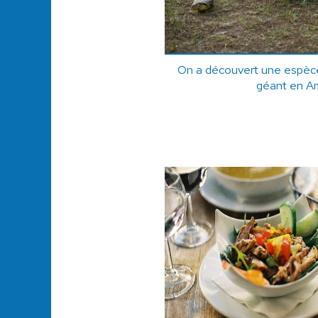
On a découvert une espèc
géant en A