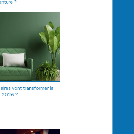
anture ?
aires vont transformer la
n 2026 ?