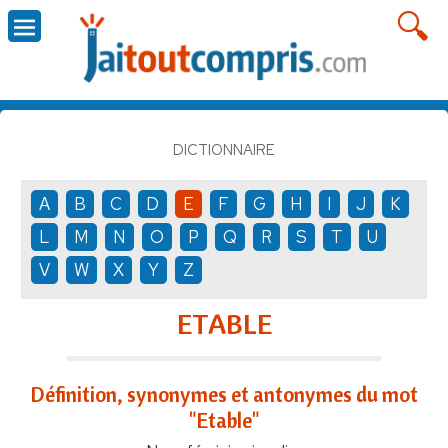
DICTIONNAIRE
A
B
C
D
E
F
G
H
I
J
K
L
M
N
O
P
Q
R
S
T
U
V
W
X
Y
Z
ETABLE
Définition, synonymes et antonymes du mot
"Etable"