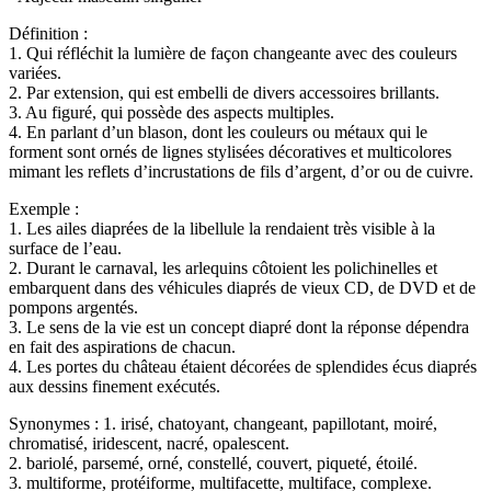
Définition :
1. Qui réfléchit la lumière de façon changeante avec des couleurs
variées.
2. Par extension, qui est embelli de divers accessoires brillants.
3. Au figuré, qui possède des aspects multiples.
4. En parlant d’un blason, dont les couleurs ou métaux qui le
forment sont ornés de lignes stylisées décoratives et multicolores
mimant les reflets d’incrustations de fils d’argent, d’or ou de cuivre.
Exemple :
1. Les ailes diaprées de la libellule la rendaient très visible à la
surface de l’eau.
2. Durant le carnaval, les arlequins côtoient les polichinelles et
embarquent dans des véhicules diaprés de vieux CD, de DVD et de
pompons argentés.
3. Le sens de la vie est un concept diapré dont la réponse dépendra
en fait des aspirations de chacun.
4. Les portes du château étaient décorées de splendides écus diaprés
aux dessins finement exécutés.
Synonymes :
1. irisé, chatoyant, changeant, papillotant, moiré,
chromatisé, iridescent, nacré, opalescent.
2. bariolé, parsemé, orné, constellé, couvert, piqueté, étoilé.
3. multiforme, protéiforme, multifacette, multiface, complexe.