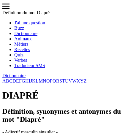
Définition du mot Diapré
J'ai une question
Buzz
Dictionnaire
Animaux
Métiers
Recettes
Quiz
Verbes
Traducteur SMS
Dictionnaire
A
B
C
D
E
F
G
H
I
J
K
L
M
N
O
P
Q
R
S
T
U
V
W
X
Y
Z
DIAPRÉ
Définition, synonymes et antonymes du
mot "Diapré"
- Adjectif masculin singulier -