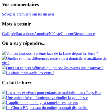
Vos commentaires
Soyez le premier à laisser un avis
Mots à retenir
Galéjade
Sarcastique
Angoisse
Néfaste
Curseur
Bienveillance
On a su y répondre...
Voit-on toujours la même face de la Lune depuis la Terre ?
Quelles sont les différences entre aide à domicile et auxiliaire de
vie ?
Quel est ce petit véhicule qui pousse les avions sur le tarmac ?
La chaleur tue-t-elle les virus ?
Ça fait le buzz
Les parcs extrêmes pour enfants se multiplient aux Pays-Bas
Une université californienne va étudier la gentillesse
L'application qui oblige à rappeler ses parents
Le Choco BN, ex-star du goûter, pourrait disparaître