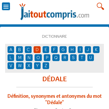
DICTIONNAIRE
A
B
C
D
E
F
G
H
I
J
K
L
M
N
O
P
Q
R
S
T
U
V
W
X
Y
Z
DÉDALE
Définition, synonymes et antonymes du mot
"Dédale"