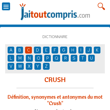
DICTIONNAIRE
A
B
C
D
E
F
G
H
I
J
K
L
M
N
O
P
Q
R
S
T
U
V
W
X
Y
Z
CRUSH
Définition, synonymes et antonymes du mot
"Crush"