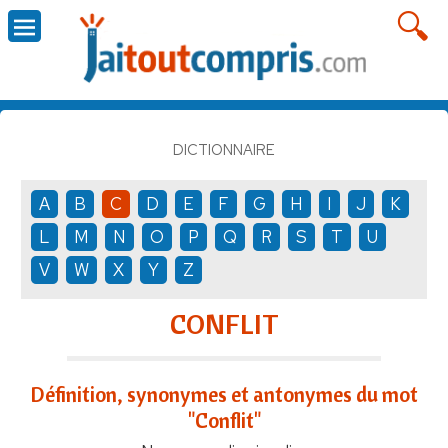
DICTIONNAIRE
A
B
C
D
E
F
G
H
I
J
K
L
M
N
O
P
Q
R
S
T
U
V
W
X
Y
Z
CONFLIT
Définition, synonymes et antonymes du mot
"Conflit"