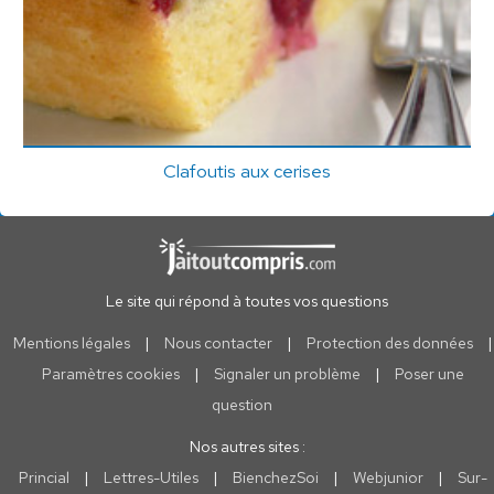
Clafoutis aux cerises
Le site qui répond à toutes vos questions
Mentions légales
|
Nous contacter
|
Protection des données
|
Paramètres cookies
|
Signaler un problème
|
Poser une
question
Nos autres sites :
Princial
|
Lettres-Utiles
|
BienchezSoi
|
Webjunior
|
Sur-