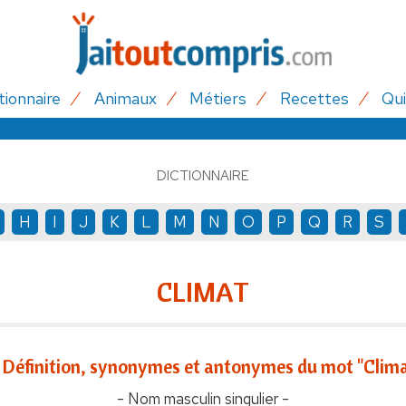
tionnaire
Animaux
Métiers
Recettes
Qui
DICTIONNAIRE
H
I
J
K
L
M
N
O
P
Q
R
S
CLIMAT
Définition, synonymes et antonymes du mot "Clima
- Nom masculin singulier -