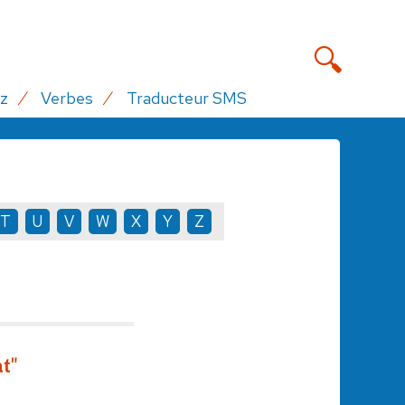
z
Verbes
Traducteur SMS
T
U
V
W
X
Y
Z
t"