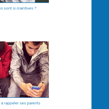
 sont si craintives ?
e à rappeler ses parents