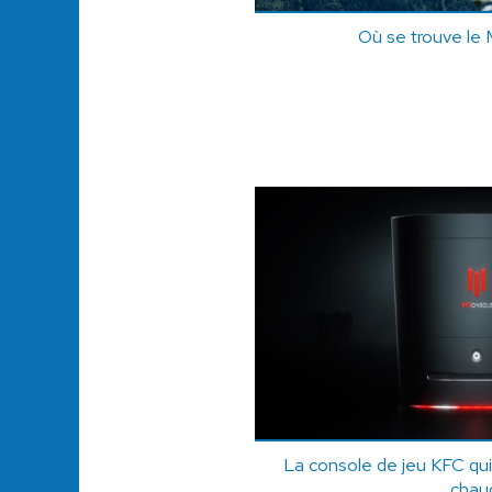
Où se trouve le 
La console de jeu KFC qui
chau