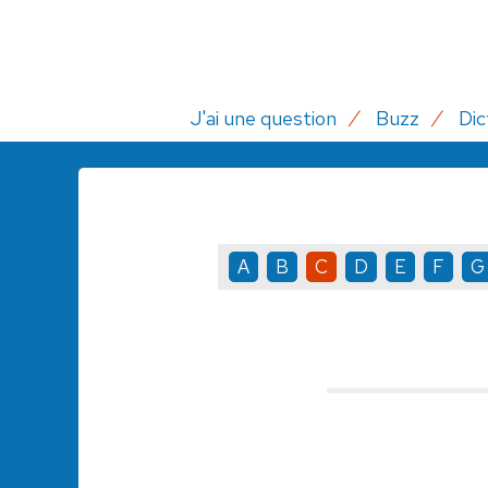
J'ai une question
Buzz
Dic
A
B
C
D
E
F
G