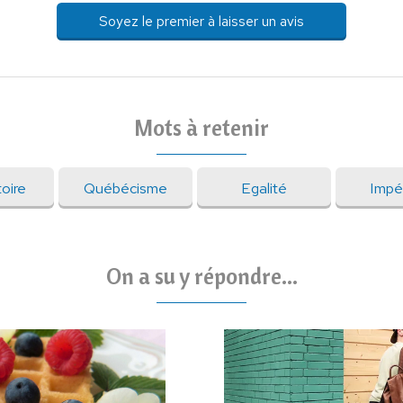
Soyez le premier à laisser un avis
Mots à retenir
oire
Québécisme
Egalité
Impé
On a su y répondre...