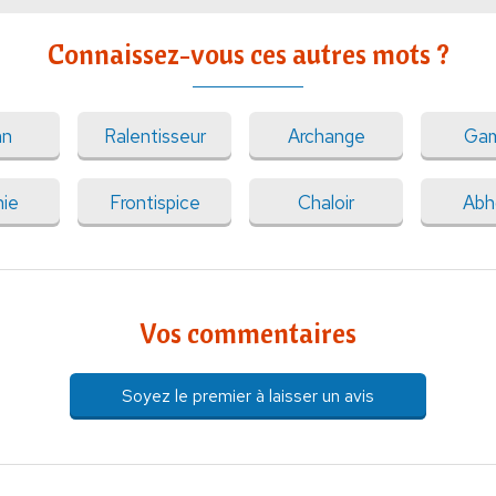
Connaissez-vous ces autres mots ?
an
Ralentisseur
Archange
Ga
nie
Frontispice
Chaloir
Abh
Vos commentaires
Soyez le premier à laisser un avis