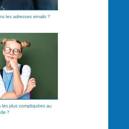
ans les adresses emails ?
s les plus compliquées au
de ?