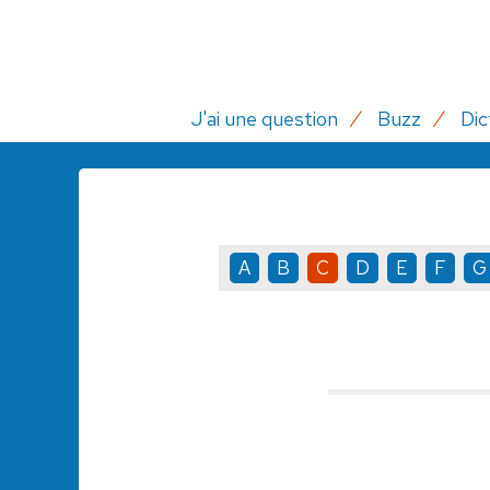
J'ai une question
Buzz
Dic
A
B
C
D
E
F
G