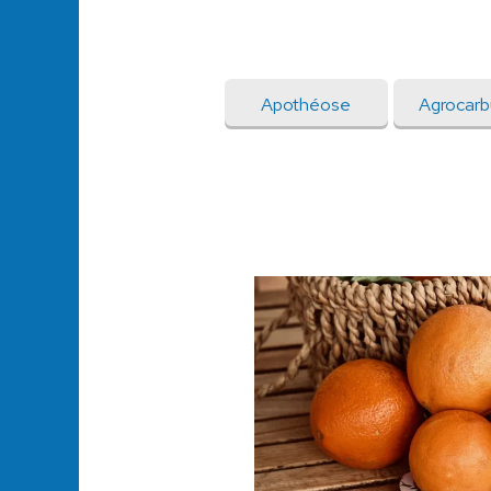
Apothéose
Agrocarb