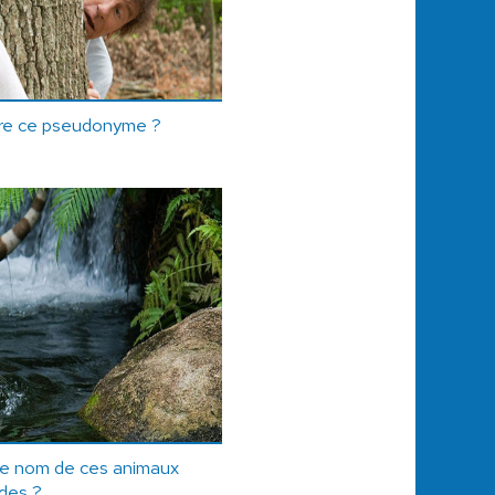
ère ce pseudonyme ?
le nom de ces animaux
ides ?