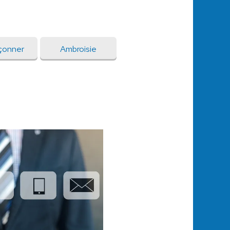
çonner
Ambroisie