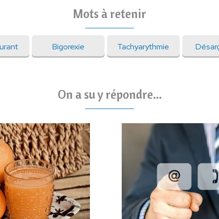
Mots à retenir
urant
Bigorexie
Tachyarythmie
Désar
On a su y répondre...