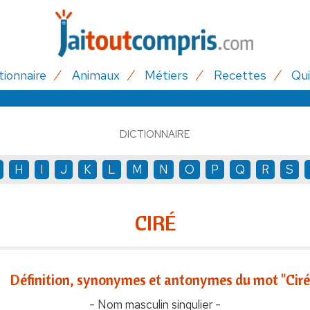
tionnaire
Animaux
Métiers
Recettes
Qui
DICTIONNAIRE
H
I
J
K
L
M
N
O
P
Q
R
S
CIRÉ
Définition, synonymes et antonymes du mot "Ciré
- Nom masculin singulier -