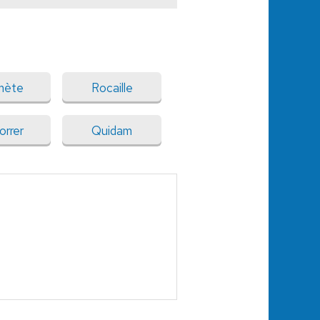
mète
Rocaille
orrer
Quidam