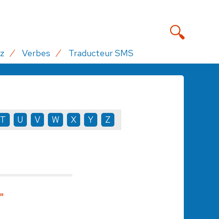
z
Verbes
Traducteur SMS
T
U
V
W
X
Y
Z
"