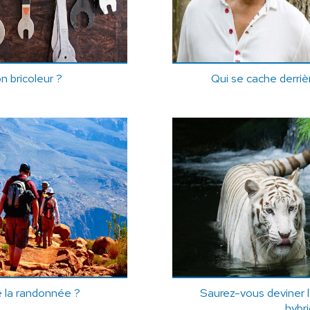
 bricoleur ?
Qui se cache derri
 la randonnée ?
Saurez-vous deviner 
hybr