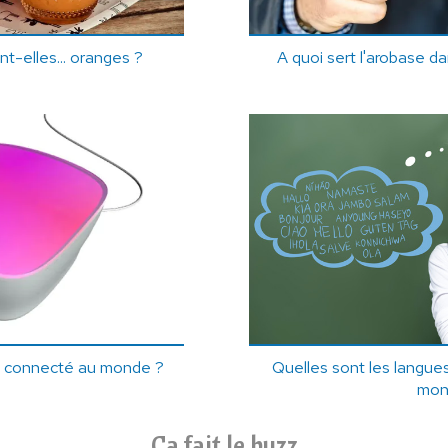
t-elles... oranges ?
A quoi sert l'arobase d
et connecté au monde ?
Quelles sont les langue
mon
Ça fait le buzz