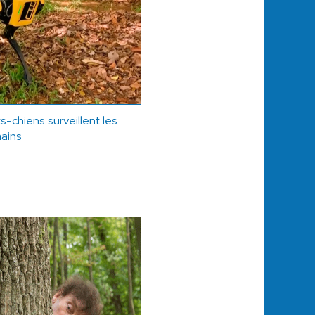
s-chiens surveillent les
ains