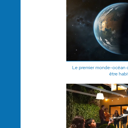
Le premier monde-océan d
être habi