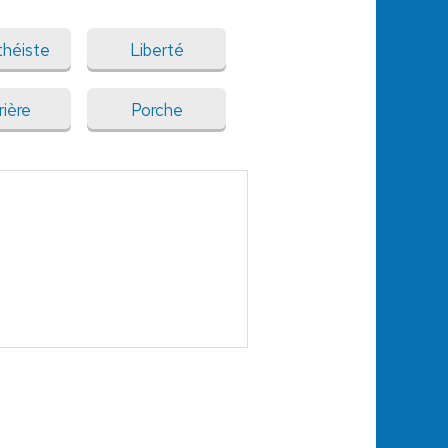
héiste
Liberté
rière
Porche