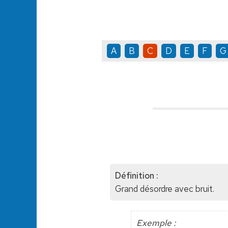
A
B
C
D
E
F
G
Définition :
Grand désordre avec bruit.
Exemple :