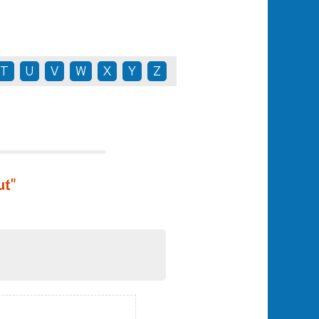
T
U
V
W
X
Y
Z
ut"