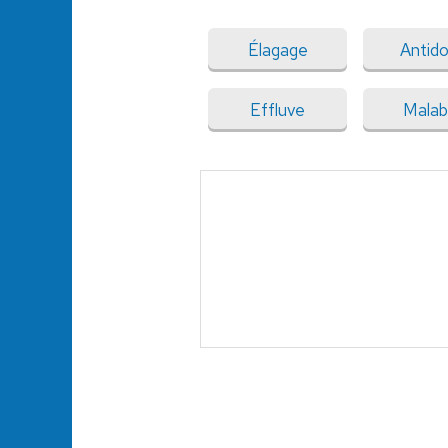
Élagage
Antid
Effluve
Malab