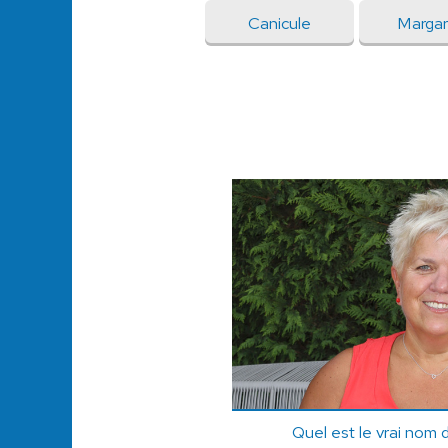
Canicule
Margar
Quel est le vrai nom