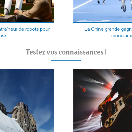
ntraîneur de robots pour
La Chine grande gagn
usk
mondiaux
Testez vos connaissances !