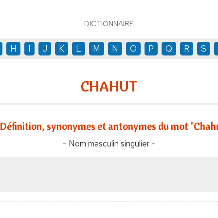
DICTIONNAIRE
H
I
J
K
L
M
N
O
P
Q
R
S
CHAHUT
Définition, synonymes et antonymes du mot "Chah
- Nom masculin singulier -