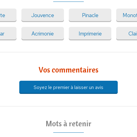
ote
Jouvence
Pinacle
Monot
ar
Acrimonie
Imprimerie
Clai
Vos commentaires
Soyez le premier à laisser un avis
Mots à retenir