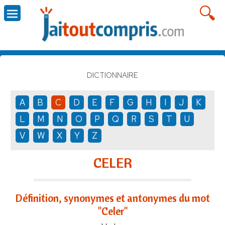
DICTIONNAIRE
A
B
C
D
E
F
G
H
I
J
K
L
M
N
O
P
Q
R
S
T
U
V
W
X
Y
Z
CELER
Définition, synonymes et antonymes du mot
"Celer"