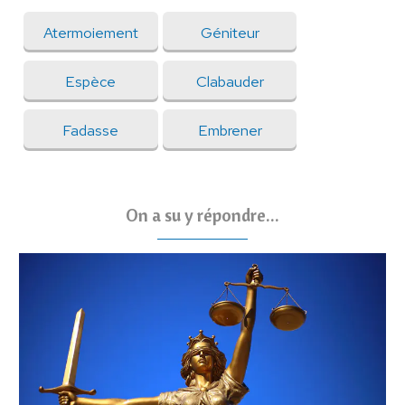
Atermoiement
Géniteur
Espèce
Clabauder
Fadasse
Embrener
On a su y répondre...